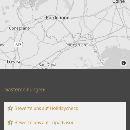
Gästemeinungen:
Bewerte uns auf Holidaycheck
Bewerte uns auf Tripadvisor