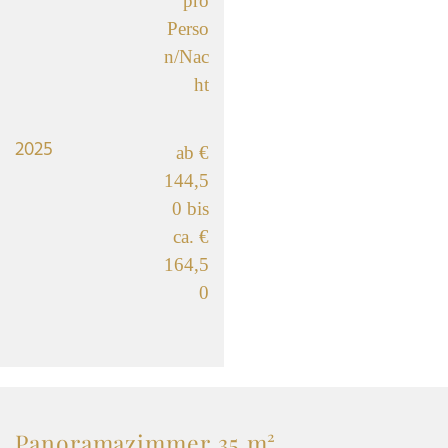
pro
Perso
n/Nac
ht
2025
ab €
144,5
0 bis
ca. €
164,5
0
Panoramazimmer 35 m²