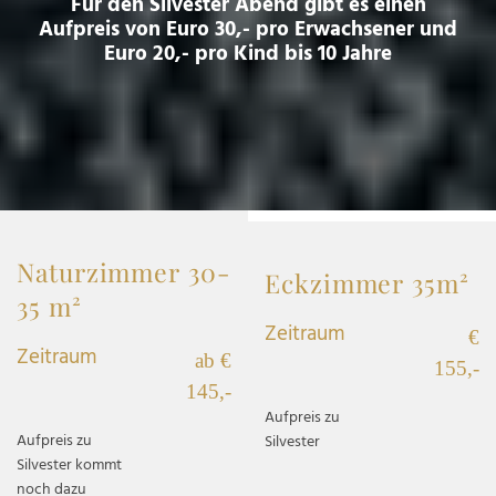
Für den Silvester Abend gibt es einen
Aufpreis von Euro 30,- pro Erwachsener und
Euro 20,- pro Kind bis 10 Jahre
Naturzimmer 30-
Eckzimmer 35m²
35 m²
Zeitraum
€
Zeitraum
ab €
155,-
145,-
Aufpreis zu
Aufpreis zu
Silvester
Silvester kommt
noch dazu