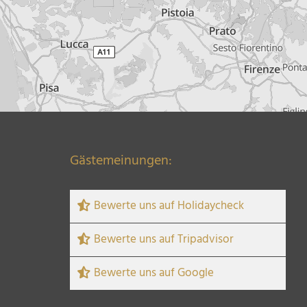
Gästemeinungen:
Bewerte uns auf Holidaycheck
Bewerte uns auf Tripadvisor
Bewerte uns auf Google