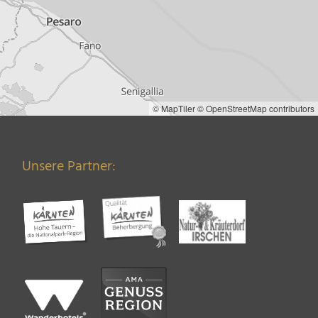
© MapTiler
© OpenStreetMap contributors
Unsere Partner: