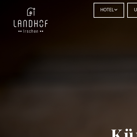
HOTEL
U
Kü