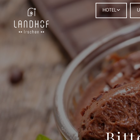
HOTEL
U
Bit