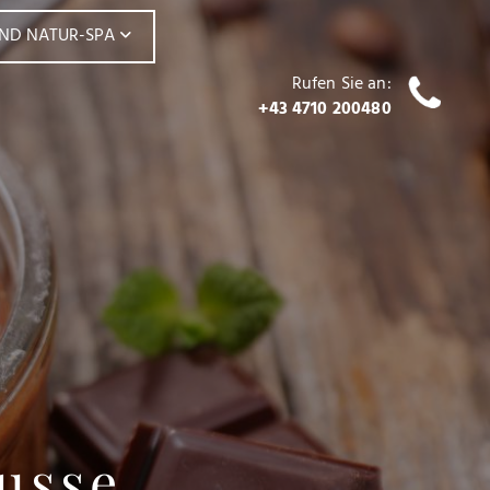
UND NATUR-SPA
Rufen Sie an:
+43 4710 200480
usse