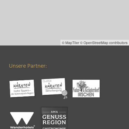
© MapTiler
© OpenStreetMap contributors
Unsere Partner: